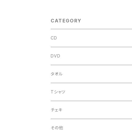
CATEGORY
CD
アルバム
DVD
企画CD
タオル
シングル
菅沼温泉タオル
Tシャツ
菅沼エアーかおる
チェキ
菅沼温泉ハンカチタオル
その他