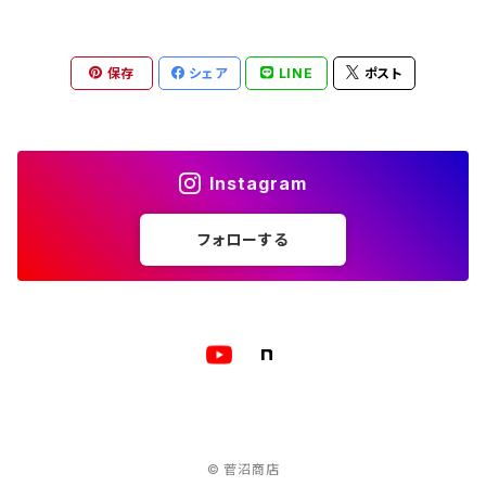
1-UBUGOE
ランチバッグ
寒露
保存
シェア
LINE
ポスト
マルシェバッグ
霜降
立冬
Instagram
フォローする
小雪
大雪
冬至
小寒
© 菅沼商店