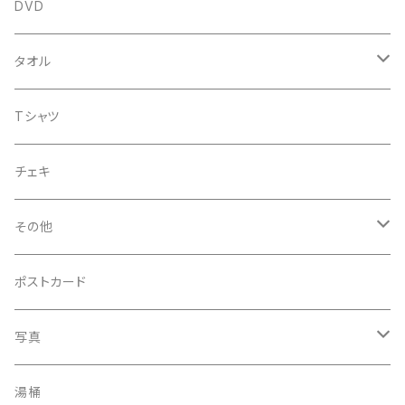
アルバム
DVD
企画CD
タオル
シングル
菅沼温泉タオル
Tシャツ
菅沼エアーかおる
チェキ
菅沼温泉ハンカチタオル
その他
手ぬぐい
コースター
ポストカード
うちわ
写真
きんちゃく
24節気少年
湯桶