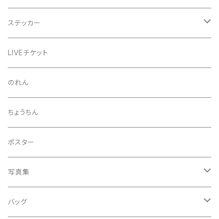
芒種風景
マッチ
生写真
ステッカー
夏至風景
くつ下
プロマイド（マルベル堂）
24節気少年
LIVEチケット
小暑
お礼ボイス
毅然湯
のれん
大暑
アクリルスタンド
スガヌマンチョコシール
ちょうちん
立秋
A HARD DAY'S NIGHT
灰皿
ポスター
処暑
with the suganuma's
写真集
白露
５歳刻み写真集
バッグ
秋分