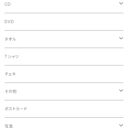
CD
アルバム
DVD
企画CD
タオル
シングル
菅沼温泉タオル
Tシャツ
菅沼エアーかおる
チェキ
菅沼温泉ハンカチタオル
その他
手ぬぐい
コースター
ポストカード
うちわ
写真