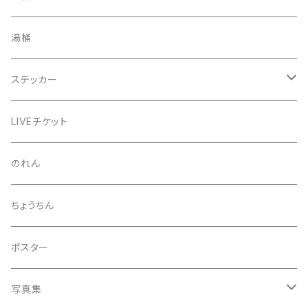
きんちゃく
24節気少年
湯桶
芒種風景
マッチ
生写真
ステッカー
夏至風景
くつ下
プロマイド（マルベル堂）
24節気少年
LIVEチケット
小暑
お礼ボイス
毅然湯
のれん
大暑
アクリルスタンド
スガヌマンチョコシール
ちょうちん
立秋
A HARD DAY'S NIGHT
灰皿
ポスター
処暑
with the suganuma's
写真集