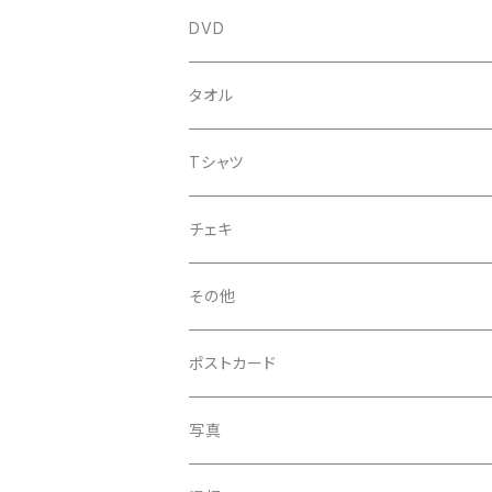
アルバム
DVD
企画CD
タオル
シングル
菅沼温泉タオル
Tシャツ
菅沼エアーかおる
チェキ
菅沼温泉ハンカチタオル
その他
手ぬぐい
コースター
ポストカード
うちわ
写真