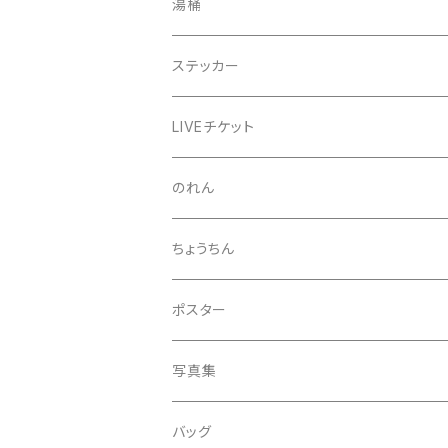
きんちゃく
24節気少年
湯桶
芒種風景
マッチ
生写真
ステッカー
夏至風景
くつ下
プロマイド（マルベル堂）
24節気少年
LIVEチケット
小暑
お礼ボイス
毅然湯
のれん
大暑
アクリルスタンド
スガヌマンチョコシール
ちょうちん
立秋
A HARD DAY'S NIGHT
灰皿
ポスター
処暑
with the suganuma's
写真集
白露
５歳刻み写真集
バッグ