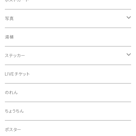
うちわ
写真
きんちゃく
24節気少年
湯桶
芒種風景
マッチ
生写真
ステッカー
夏至風景
くつ下
プロマイド（マルベル堂）
24節気少年
LIVEチケット
小暑
お礼ボイス
毅然湯
のれん
大暑
アクリルスタンド
スガヌマンチョコシール
ちょうちん
立秋
A HARD DAY'S NIGHT
灰皿
ポスター