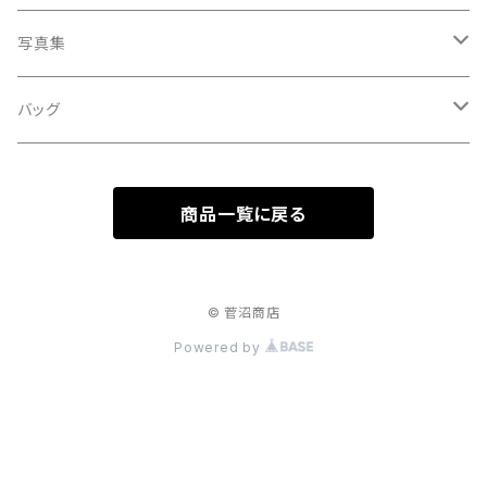
処暑
with the suganuma's
写真集
白露
５歳刻み写真集
バッグ
秋分
1-UBUGOE
ランチバッグ
寒露
商品一覧に戻る
マルシェバッグ
霜降
© 菅沼商店
立冬
Powered by
小雪
大雪