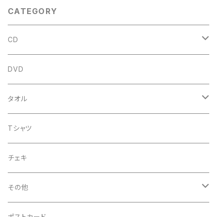
CATEGORY
CD
アルバム
DVD
企画CD
タオル
シングル
菅沼温泉タオル
Tシャツ
菅沼エアーかおる
チェキ
菅沼温泉ハンカチタオル
その他
手ぬぐい
コースター
ポストカード