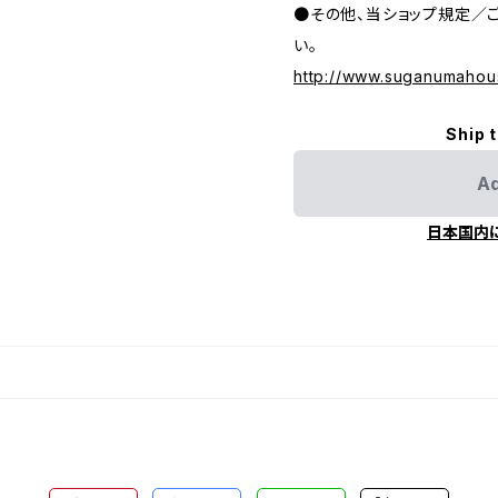
●その他、当ショップ規定／
い。
http://www.suganumahou
Ship 
Ad
日本国内