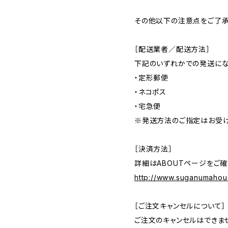
その他以下の注意点をご了承
［配送業者／配送方法］
下記のいずれかでの発送に
・定形郵便
・ネコポス
・宅急便
※発送方法のご指定はお受け
［決済方法］
詳細はABOUTページをご確
http://www.suganumahou
［ご注文キャンセルについて］
ご注文のキャンセルはできま