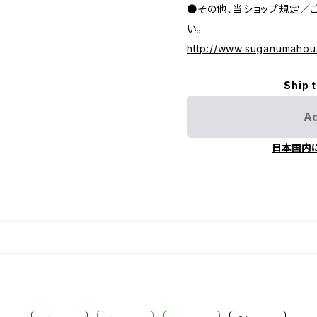
●その他、当ショップ規定／
い。
http://www.suganumahou
Ship 
Ad
日本国内