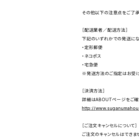
その他以下の注意点をご了承
［配送業者／配送方法］
下記のいずれかでの発送に
・定形郵便
・ネコポス
・宅急便
※発送方法のご指定はお受け
［決済方法］
詳細はABOUTページをご確
http://www.suganumahou
［ご注文キャンセルについて］
ご注文のキャンセルはできま