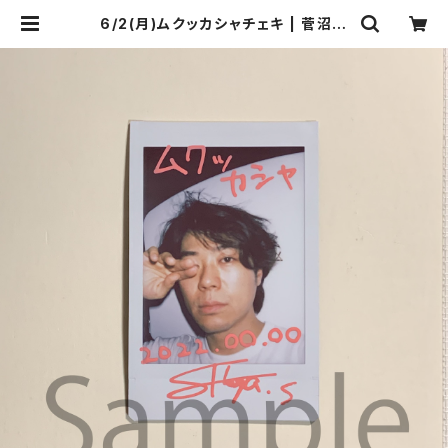
6/2(月)ムクッカシャチェキ | 菅沼商
店