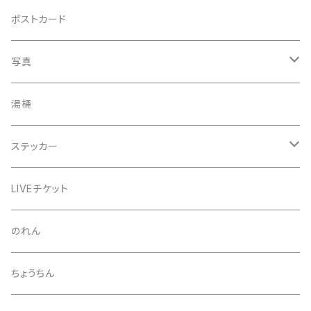
手ぬぐい
コースター
ポストカード
うちわ
写真
きんちゃく
24節気少年
湯桶
芒種風景
マッチ
生写真
ステッカー
夏至風景
くつ下
プロマイド（マルベル堂）
24節気少年
LIVEチケット
小暑
お礼ボイス
毅然湯
のれん
大暑
アクリルスタンド
スガヌマンチョコシール
ちょうちん
立秋