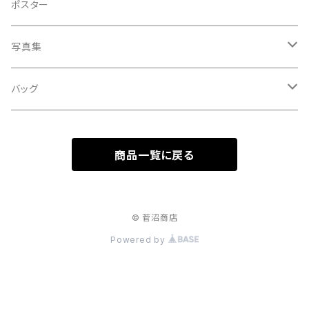
A HARD DAY'S NIGHT
灰皿
ポスター
処暑
with the suganuma's
写真集
白露
５歳刻み写真集
バッグ
秋分
1-UBUGOE
ランチバッグ
寒露
商品一覧に戻る
マルシェバッグ
霜降
© 菅沼商店
立冬
Powered by
小雪
大雪