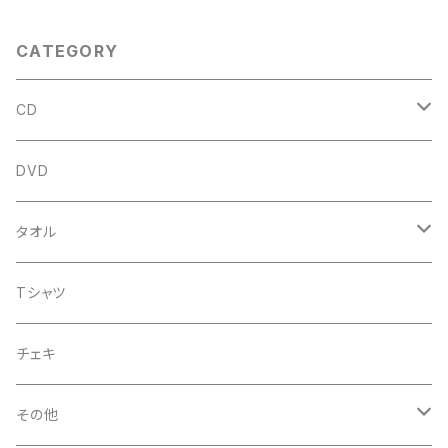
CATEGORY
CD
アルバム
DVD
企画CD
タオル
シングル
菅沼温泉タオル
Tシャツ
菅沼エアーかおる
チェキ
菅沼温泉ハンカチタオル
その他