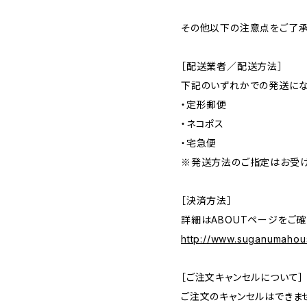
その他以下の注意点をご了承
［配送業者／配送方法］
下記のいずれかでの発送に
・定形郵便
・ネコポス
・宅急便
※発送方法のご指定はお受け
［決済方法］
詳細はABOUTページをご確
http://www.suganumahou
［ご注文キャンセルについて］
ご注文のキャンセルはできま