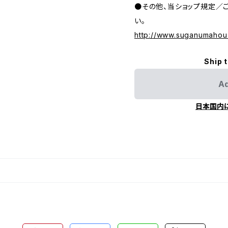
●その他、当ショップ規定／
い。
http://www.suganumahou
Ship 
Ad
日本国内