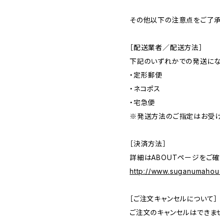
その他以下の注意点をご了承
［配送業者／配送方法］
下記のいずれかでの発送に
・定形郵便
・ネコポス
・宅急便
※発送方法のご指定はお受け
［決済方法］
詳細はABOUTページをご確
http://www.suganumahou
［ご注文キャンセルについて］
ご注文のキャンセルはできま