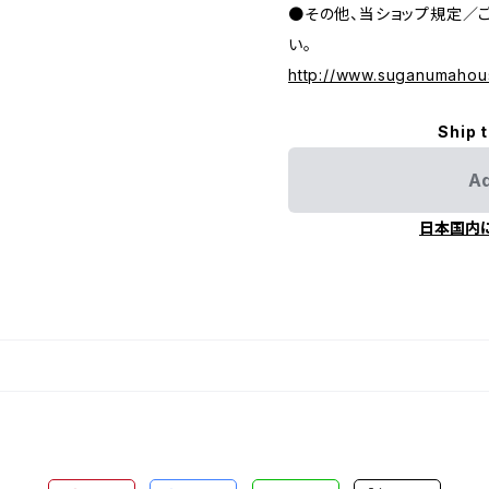
●その他、当ショップ規定／
い。
http://www.suganumahou
Ship 
Ad
日本国内