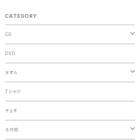
CATEGORY
CD
アルバム
DVD
企画CD
タオル
シングル
菅沼温泉タオル
Tシャツ
菅沼エアーかおる
チェキ
菅沼温泉ハンカチタオル
その他