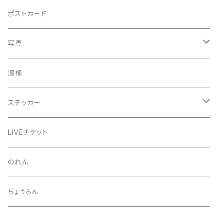
手ぬぐい
コースター
ポストカード
うちわ
写真
きんちゃく
24節気少年
湯桶
芒種風景
マッチ
生写真
ステッカー
夏至風景
くつ下
プロマイド（マルベル堂）
24節気少年
LIVEチケット
小暑
お礼ボイス
毅然湯
のれん
大暑
アクリルスタンド
スガヌマンチョコシール
ちょうちん
立秋