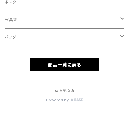
A HARD DAY'S NIGHT
灰皿
ポスター
処暑
with the suganuma's
写真集
白露
５歳刻み写真集
バッグ
秋分
1-UBUGOE
ランチバッグ
寒露
商品一覧に戻る
マルシェバッグ
霜降
© 菅沼商店
立冬
Powered by
小雪
大雪