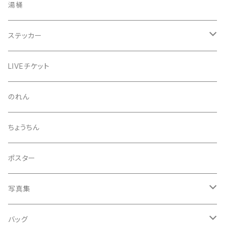
きんちゃく
24節気少年
湯桶
芒種風景
マッチ
生写真
ステッカー
夏至風景
くつ下
プロマイド（マルベル堂）
24節気少年
LIVEチケット
小暑
お礼ボイス
毅然湯
のれん
大暑
アクリルスタンド
スガヌマンチョコシール
ちょうちん
立秋
A HARD DAY'S NIGHT
灰皿
ポスター
処暑
with the suganuma's
写真集
白露
５歳刻み写真集
バッグ