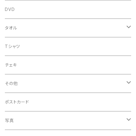
アルバム
DVD
企画CD
タオル
シングル
菅沼温泉タオル
Tシャツ
菅沼エアーかおる
チェキ
菅沼温泉ハンカチタオル
その他
手ぬぐい
コースター
ポストカード
うちわ
写真