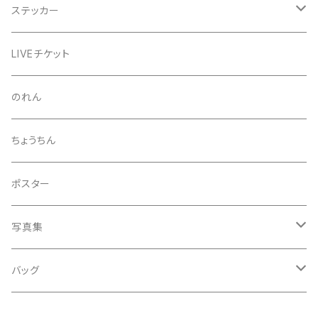
芒種風景
マッチ
生写真
ステッカー
夏至風景
くつ下
プロマイド（マルベル堂）
24節気少年
LIVEチケット
小暑
お礼ボイス
毅然湯
のれん
大暑
アクリルスタンド
スガヌマンチョコシール
ちょうちん
立秋
A HARD DAY'S NIGHT
灰皿
ポスター
処暑
with the suganuma's
写真集
白露
５歳刻み写真集
バッグ
秋分
1-UBUGOE
ランチバッグ