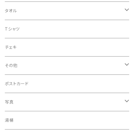
企画CD
タオル
シングル
菅沼温泉タオル
Tシャツ
菅沼エアーかおる
チェキ
菅沼温泉ハンカチタオル
その他
手ぬぐい
コースター
ポストカード
うちわ
写真
きんちゃく
24節気少年
湯桶