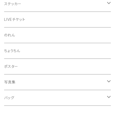
芒種風景
マッチ
生写真
ステッカー
夏至風景
くつ下
プロマイド（マルベル堂）
24節気少年
LIVEチケット
小暑
お礼ボイス
毅然湯
のれん
大暑
アクリルスタンド
スガヌマンチョコシール
ちょうちん
立秋
A HARD DAY'S NIGHT
灰皿
ポスター
処暑
with the suganuma's
写真集
白露
５歳刻み写真集
バッグ
秋分
1-UBUGOE
ランチバッグ