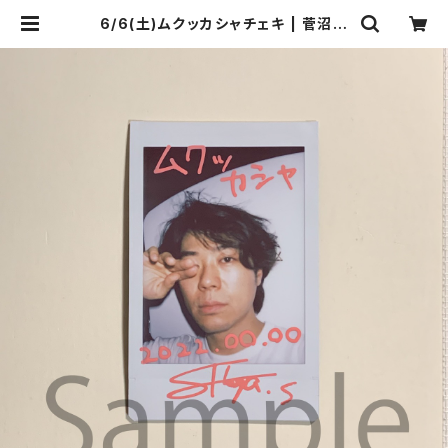
6/6(土)ムクッカシャチェキ | 菅沼商
店