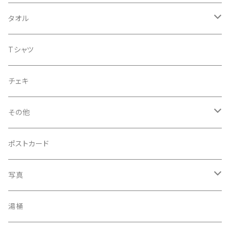
企画CD
タオル
シングル
菅沼温泉タオル
Tシャツ
菅沼エアーかおる
チェキ
菅沼温泉ハンカチタオル
その他
手ぬぐい
コースター
ポストカード
うちわ
写真
きんちゃく
24節気少年
湯桶