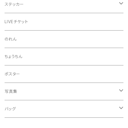
芒種風景
マッチ
生写真
ステッカー
夏至風景
くつ下
プロマイド（マルベル堂）
24節気少年
LIVEチケット
小暑
お礼ボイス
毅然湯
のれん
大暑
アクリルスタンド
スガヌマンチョコシール
ちょうちん
立秋
A HARD DAY'S NIGHT
灰皿
ポスター
処暑
with the suganuma's
写真集
白露
５歳刻み写真集
バッグ
秋分
1-UBUGOE
ランチバッグ