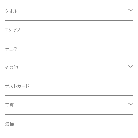
企画CD
タオル
シングル
菅沼温泉タオル
Tシャツ
菅沼エアーかおる
チェキ
菅沼温泉ハンカチタオル
その他
手ぬぐい
コースター
ポストカード
うちわ
写真
きんちゃく
24節気少年
湯桶