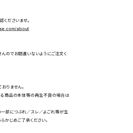
認くださいませ。
se.com/about
せんのでお間違いないようにご注文く
ておりません。
よる商品の本体等の再生不良の場合は
の一部につぶれ／スレ／よごれ等が生
あらかじめご了承ください。