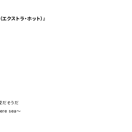
ot（エクストラ・ホット）』
な愛だそうだ
re sea〜