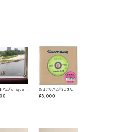
ルバム『unique
3rdアルバム『SUGAN
ーク）』
UMA HOUSE（スガヌ
000
¥3,000
マハウス）』