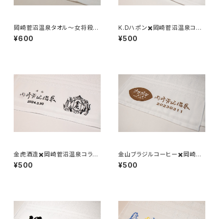
岡崎菅沼温泉タオル〜女将殺陣
K.Dハポン✖️岡崎菅沼温泉コラ
事件〜
ボ温泉タオル
¥600
¥500
金虎酒造✖️岡崎菅沼温泉コラボ
金山ブラジルコーヒー✖️岡崎菅
温泉タオル
沼温泉コラボ温泉タオル
¥500
¥500