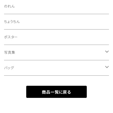
小暑
お礼ボイス
毅然湯
のれん
大暑
アクリルスタンド
スガヌマンチョコシール
ちょうちん
立秋
A HARD DAY'S NIGHT
灰皿
ポスター
処暑
with the suganuma's
写真集
白露
５歳刻み写真集
バッグ
秋分
1-UBUGOE
ランチバッグ
寒露
商品一覧に戻る
マルシェバッグ
霜降