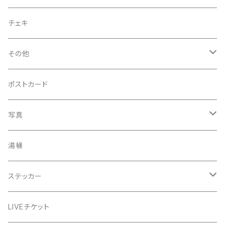
菅沼エアーかおる
チェキ
菅沼温泉ハンカチタオル
その他
手ぬぐい
コースター
ポストカード
うちわ
写真
きんちゃく
24節気少年
湯桶
芒種風景
マッチ
生写真
ステッカー
夏至風景
くつ下
プロマイド（マルベル堂）
24節気少年
LIVEチケット