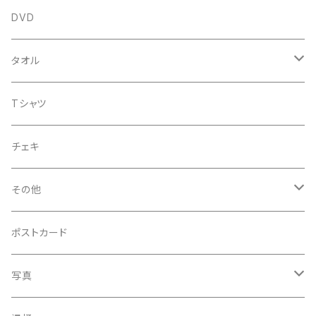
アルバム
DVD
企画CD
タオル
シングル
菅沼温泉タオル
Tシャツ
菅沼エアーかおる
チェキ
菅沼温泉ハンカチタオル
その他
手ぬぐい
コースター
ポストカード
うちわ
写真