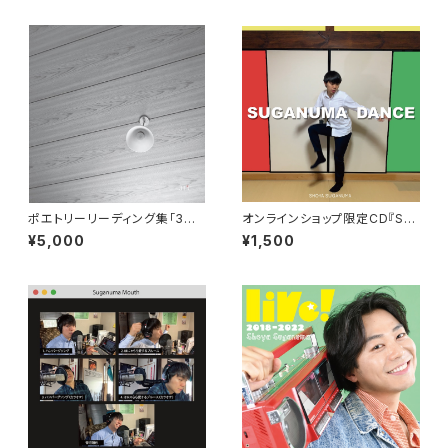
ポエトリーリーディング集「3
オンラインショップ限定CD『SU
1℃」
GANUMA DANCE（スガヌマ・
¥5,000
¥1,500
ダンス）』