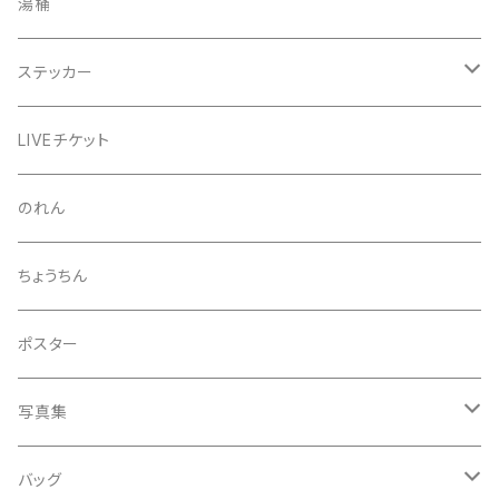
きんちゃく
24節気少年
湯桶
芒種風景
マッチ
生写真
ステッカー
夏至風景
くつ下
プロマイド（マルベル堂）
24節気少年
LIVEチケット
小暑
お礼ボイス
毅然湯
のれん
大暑
アクリルスタンド
スガヌマンチョコシール
ちょうちん
立秋
A HARD DAY'S NIGHT
灰皿
ポスター
処暑
with the suganuma's
写真集
白露
５歳刻み写真集
バッグ