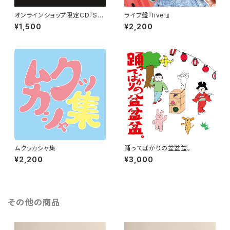
オンラインショップ限定CD『Su
ライブ盤『live!』
ganuma Mouth（スガヌマ・マ
¥1,500
¥2,200
ウス）』
ムクッカシャ集
踊ってばかりの盆盆盆。
¥2,200
¥3,000
その他の商品