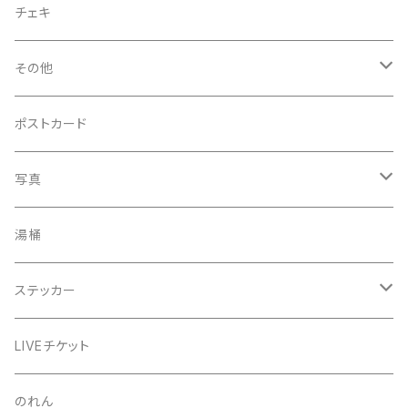
菅沼エアーかおる
チェキ
菅沼温泉ハンカチタオル
その他
手ぬぐい
コースター
ポストカード
うちわ
写真
きんちゃく
24節気少年
湯桶
芒種風景
マッチ
生写真
ステッカー
夏至風景
くつ下
プロマイド（マルベル堂）
24節気少年
LIVEチケット
小暑
お礼ボイス
毅然湯
のれん