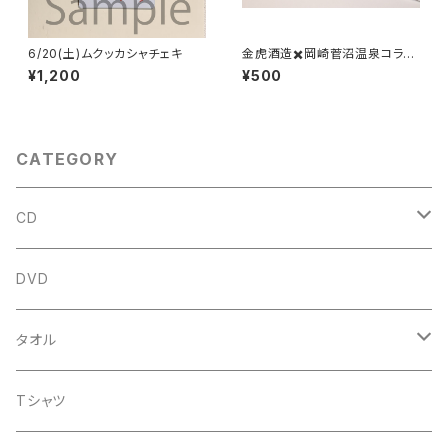
6/20(土)ムクッカシャチェキ
金虎酒造✖️岡崎菅沼温泉コラボ
温泉タオル
¥1,200
¥500
CATEGORY
CD
アルバム
DVD
企画CD
タオル
シングル
菅沼温泉タオル
Tシャツ