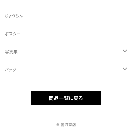
大暑
アクリルスタンド
スガヌマンチョコシール
ちょうちん
立秋
A HARD DAY'S NIGHT
灰皿
ポスター
処暑
with the suganuma's
写真集
白露
５歳刻み写真集
バッグ
秋分
1-UBUGOE
ランチバッグ
寒露
商品一覧に戻る
マルシェバッグ
霜降
© 菅沼商店
立冬