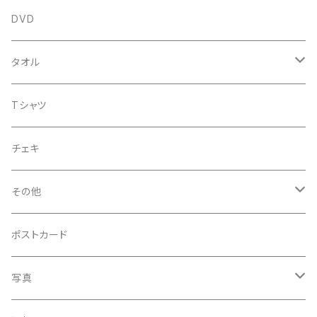
アルバム
DVD
企画CD
タオル
シングル
菅沼温泉タオル
Tシャツ
菅沼エアーかおる
チェキ
菅沼温泉ハンカチタオル
その他
手ぬぐい
コースター
ポストカード
うちわ
写真