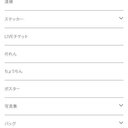
きんちゃく
24節気少年
湯桶
芒種風景
マッチ
生写真
ステッカー
夏至風景
くつ下
プロマイド（マルベル堂）
24節気少年
LIVEチケット
小暑
お礼ボイス
毅然湯
のれん
大暑
アクリルスタンド
スガヌマンチョコシール
ちょうちん
立秋
A HARD DAY'S NIGHT
灰皿
ポスター
処暑
with the suganuma's
写真集
白露
５歳刻み写真集
バッグ