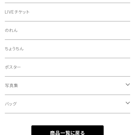
夏至風景
くつ下
プロマイド（マルベル堂）
24節気少年
LIVEチケット
小暑
お礼ボイス
毅然湯
のれん
大暑
アクリルスタンド
スガヌマンチョコシール
ちょうちん
立秋
A HARD DAY'S NIGHT
灰皿
ポスター
処暑
with the suganuma's
写真集
白露
５歳刻み写真集
バッグ
秋分
1-UBUGOE
ランチバッグ
寒露
商品一覧に戻る