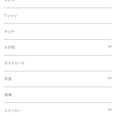
シングル
菅沼温泉タオル
Tシャツ
菅沼エアーかおる
チェキ
菅沼温泉ハンカチタオル
その他
手ぬぐい
コースター
ポストカード
うちわ
写真
きんちゃく
24節気少年
湯桶
芒種風景
マッチ
生写真
ステッカー