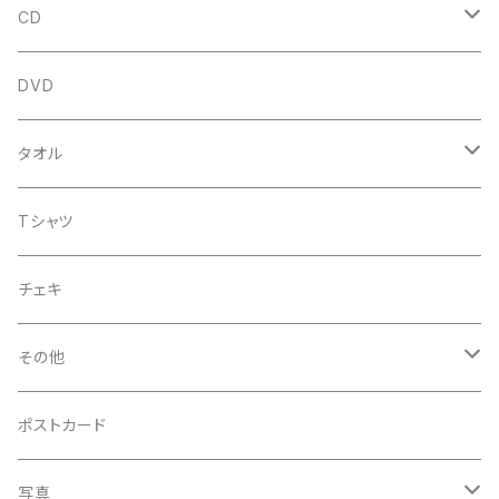
CD
アルバム
DVD
企画CD
タオル
シングル
菅沼温泉タオル
Tシャツ
菅沼エアーかおる
チェキ
菅沼温泉ハンカチタオル
その他
手ぬぐい
コースター
ポストカード
うちわ
写真