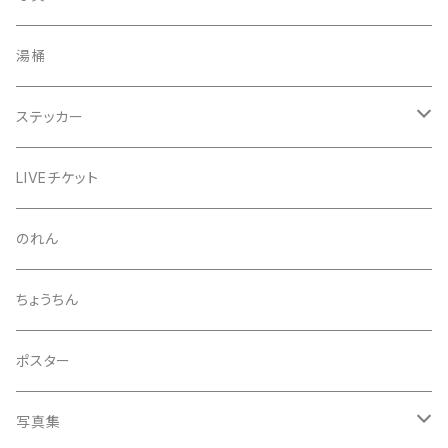
きんちゃく
24節気少年
湯桶
芒種風景
マッチ
生写真
ステッカー
夏至風景
くつ下
プロマイド（マルベル堂）
24節気少年
LIVEチケット
小暑
お礼ボイス
毅然湯
のれん
大暑
アクリルスタンド
スガヌマンチョコシール
ちょうちん
立秋
A HARD DAY'S NIGHT
灰皿
ポスター
処暑
with the suganuma's
写真集