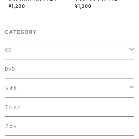
¥1,200
¥1,200
CATEGORY
CD
アルバム
DVD
企画CD
タオル
シングル
菅沼温泉タオル
Tシャツ
菅沼エアーかおる
チェキ