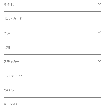
菅沼温泉ハンカチタオル
その他
手ぬぐい
コースター
ポストカード
うちわ
写真
きんちゃく
24節気少年
湯桶
芒種風景
マッチ
生写真
ステッカー
夏至風景
くつ下
プロマイド（マルベル堂）
24節気少年
LIVEチケット
小暑
お礼ボイス
毅然湯
のれん
大暑
アクリルスタンド
スガヌマンチョコシール
ちょうちん