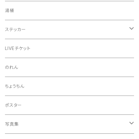
きんちゃく
24節気少年
湯桶
芒種風景
マッチ
生写真
ステッカー
夏至風景
くつ下
プロマイド（マルベル堂）
24節気少年
LIVEチケット
小暑
お礼ボイス
毅然湯
のれん
大暑
アクリルスタンド
スガヌマンチョコシール
ちょうちん
立秋
A HARD DAY'S NIGHT
灰皿
ポスター
処暑
with the suganuma's
写真集
白露