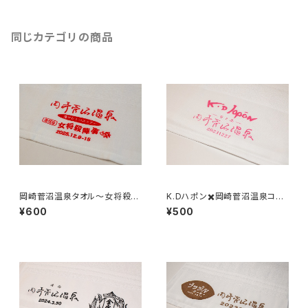
同じカテゴリの商品
岡崎菅沼温泉タオル〜女将殺陣
K.Dハポン✖️岡崎菅沼温泉コラ
事件〜
ボ温泉タオル
¥600
¥500