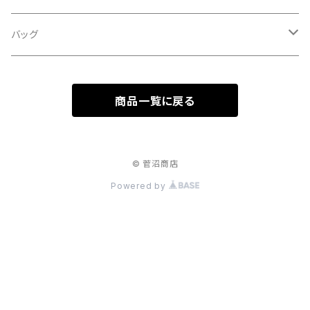
白露
５歳刻み写真集
バッグ
秋分
1-UBUGOE
ランチバッグ
寒露
商品一覧に戻る
マルシェバッグ
霜降
© 菅沼商店
立冬
Powered by
小雪
大雪
冬至