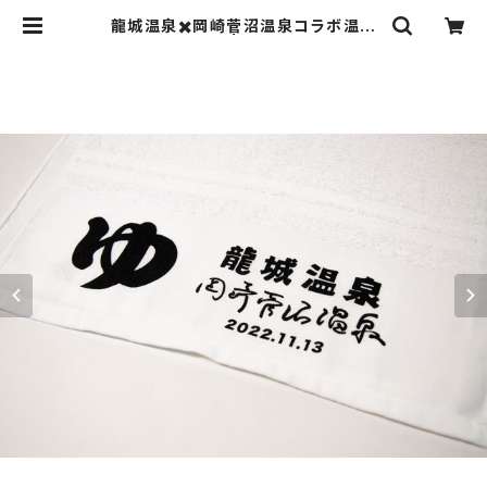
龍城温泉✖️岡崎菅沼温泉コラボ温泉
タオル | 菅沼商店