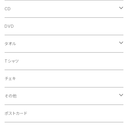
CD
アルバム
DVD
企画CD
タオル
シングル
菅沼温泉タオル
Tシャツ
菅沼エアーかおる
チェキ
菅沼温泉ハンカチタオル
その他
手ぬぐい
コースター
ポストカード