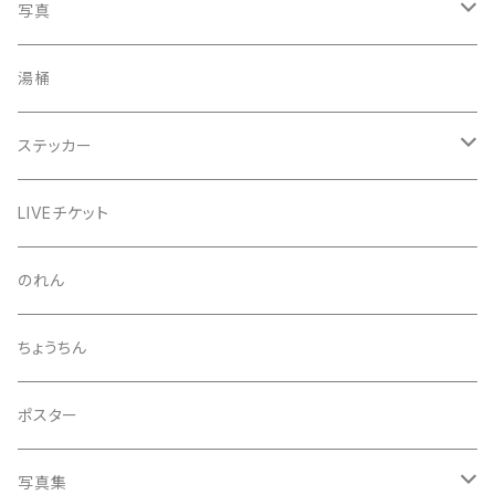
うちわ
写真
きんちゃく
24節気少年
湯桶
芒種風景
マッチ
生写真
ステッカー
夏至風景
くつ下
プロマイド（マルベル堂）
24節気少年
LIVEチケット
小暑
お礼ボイス
毅然湯
のれん
大暑
アクリルスタンド
スガヌマンチョコシール
ちょうちん
立秋
A HARD DAY'S NIGHT
灰皿
ポスター
処暑
with the suganuma's
写真集