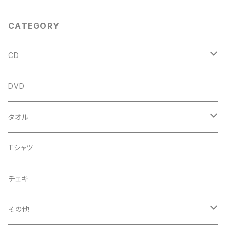
CATEGORY
CD
アルバム
DVD
企画CD
タオル
シングル
菅沼温泉タオル
Tシャツ
菅沼エアーかおる
チェキ
菅沼温泉ハンカチタオル
その他