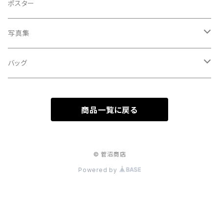
A HARD DAY'S NIGHT
灰皿
ポスター
処暑
with the suganuma's
写真集
白露
５歳刻み写真集
バッグ
秋分
1-UBUGOE
ランチバッグ
寒露
商品一覧に戻る
マルシェバッグ
霜降
© 菅沼商店
立冬
Powered by
小雪
大雪