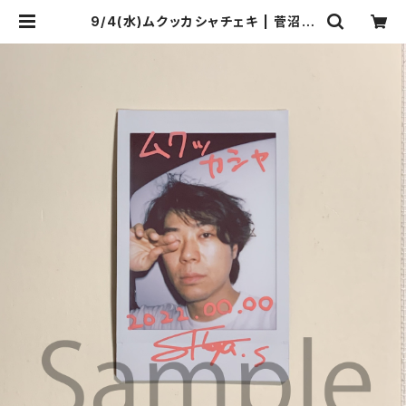
9/4(水)ムクッカシャチェキ | 菅沼商
店