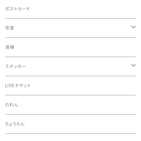
手ぬぐい
コースター
ポストカード
うちわ
写真
きんちゃく
24節気少年
湯桶
芒種風景
マッチ
生写真
ステッカー
夏至風景
くつ下
プロマイド（マルベル堂）
24節気少年
LIVEチケット
小暑
お礼ボイス
毅然湯
のれん
大暑
アクリルスタンド
スガヌマンチョコシール
ちょうちん
立秋