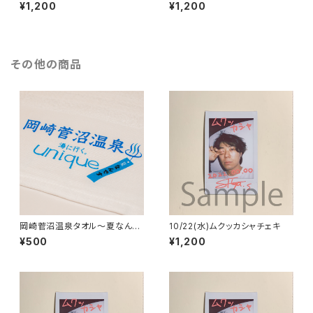
¥1,200
¥1,200
その他の商品
岡崎菅沼温泉タオル〜夏なんで
10/22(水)ムクッカシャチェキ
す〜
¥500
¥1,200