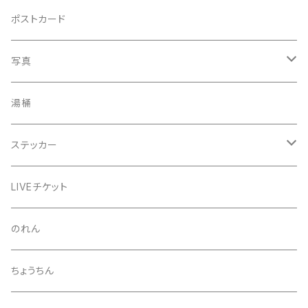
手ぬぐい
コースター
ポストカード
うちわ
写真
きんちゃく
24節気少年
湯桶
芒種風景
マッチ
生写真
ステッカー
夏至風景
くつ下
プロマイド（マルベル堂）
24節気少年
LIVEチケット
小暑
お礼ボイス
毅然湯
のれん
大暑
アクリルスタンド
スガヌマンチョコシール
ちょうちん
立秋