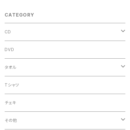
CATEGORY
CD
アルバム
DVD
企画CD
タオル
シングル
菅沼温泉タオル
Tシャツ
菅沼エアーかおる
チェキ
菅沼温泉ハンカチタオル
その他