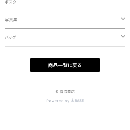
A HARD DAY'S NIGHT
灰皿
ポスター
処暑
with the suganuma's
写真集
白露
５歳刻み写真集
バッグ
秋分
1-UBUGOE
ランチバッグ
寒露
商品一覧に戻る
マルシェバッグ
霜降
© 菅沼商店
立冬
Powered by
小雪
大雪