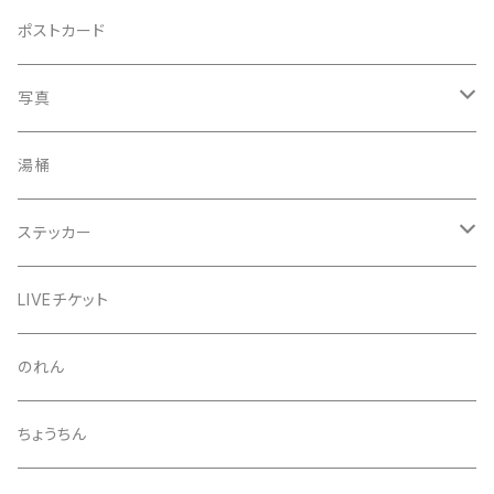
手ぬぐい
コースター
ポストカード
うちわ
写真
きんちゃく
24節気少年
湯桶
芒種風景
マッチ
生写真
ステッカー
夏至風景
くつ下
プロマイド（マルベル堂）
24節気少年
LIVEチケット
小暑
お礼ボイス
毅然湯
のれん
大暑
アクリルスタンド
スガヌマンチョコシール
ちょうちん
立秋