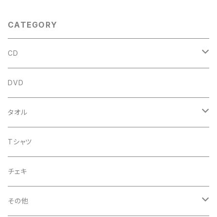
CATEGORY
CD
アルバム
DVD
企画CD
タオル
シングル
菅沼温泉タオル
Tシャツ
菅沼エアーかおる
チェキ
菅沼温泉ハンカチタオル
その他