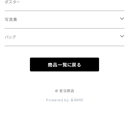
A HARD DAY'S NIGHT
灰皿
ポスター
処暑
with the suganuma's
写真集
白露
５歳刻み写真集
バッグ
秋分
1-UBUGOE
ランチバッグ
寒露
商品一覧に戻る
マルシェバッグ
霜降
© 菅沼商店
立冬
Powered by
小雪
大雪