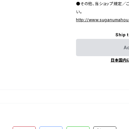
●その他、当ショップ規定／
い。
http://www.suganumahou
Ship 
Ad
日本国内