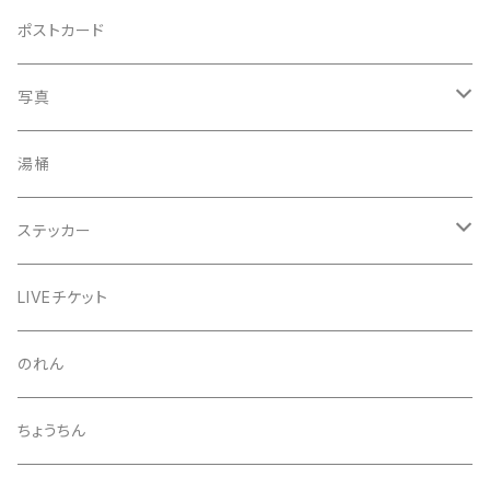
手ぬぐい
コースター
ポストカード
うちわ
写真
きんちゃく
24節気少年
湯桶
芒種風景
マッチ
生写真
ステッカー
夏至風景
くつ下
プロマイド（マルベル堂）
24節気少年
LIVEチケット
小暑
お礼ボイス
毅然湯
のれん
大暑
アクリルスタンド
スガヌマンチョコシール
ちょうちん
立秋