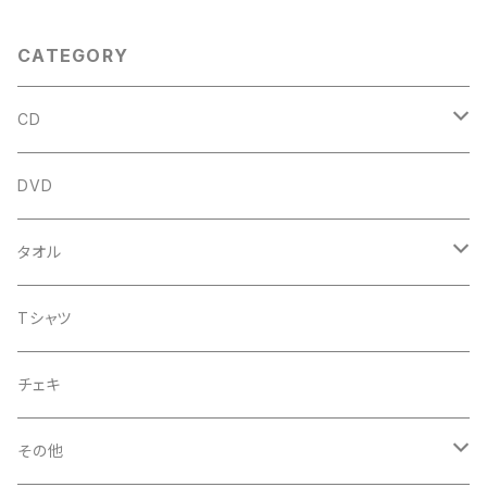
CATEGORY
CD
アルバム
DVD
企画CD
タオル
シングル
菅沼温泉タオル
Tシャツ
菅沼エアーかおる
チェキ
菅沼温泉ハンカチタオル
その他