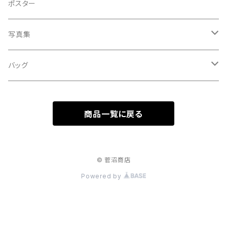
A HARD DAY'S NIGHT
灰皿
ポスター
処暑
with the suganuma's
写真集
白露
５歳刻み写真集
バッグ
秋分
1-UBUGOE
ランチバッグ
寒露
商品一覧に戻る
マルシェバッグ
霜降
© 菅沼商店
立冬
Powered by
小雪
大雪