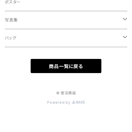
A HARD DAY'S NIGHT
灰皿
ポスター
処暑
with the suganuma's
写真集
白露
５歳刻み写真集
バッグ
秋分
1-UBUGOE
ランチバッグ
寒露
商品一覧に戻る
マルシェバッグ
霜降
© 菅沼商店
立冬
Powered by
小雪
大雪