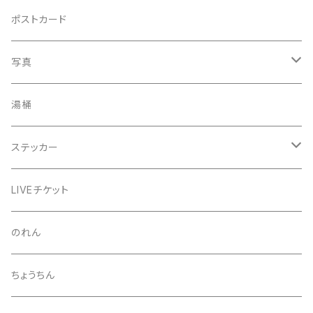
手ぬぐい
コースター
ポストカード
うちわ
写真
きんちゃく
24節気少年
湯桶
芒種風景
マッチ
生写真
ステッカー
夏至風景
くつ下
プロマイド（マルベル堂）
24節気少年
LIVEチケット
小暑
お礼ボイス
毅然湯
のれん
大暑
アクリルスタンド
スガヌマンチョコシール
ちょうちん
立秋