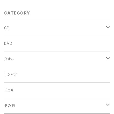
CATEGORY
CD
アルバム
DVD
企画CD
タオル
シングル
菅沼温泉タオル
Tシャツ
菅沼エアーかおる
チェキ
菅沼温泉ハンカチタオル
その他